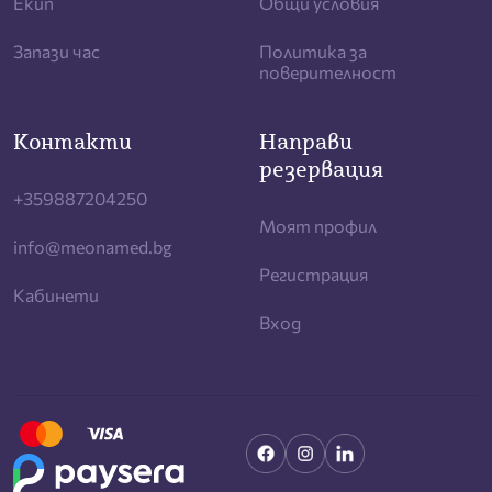
Екип
Общи условия
Запази час
Политика за
поверителност
Контакти
Направи
резервация
+359887204250
Моят профил
info@meonamed.bg
Регистрация
Кабинети
Вход