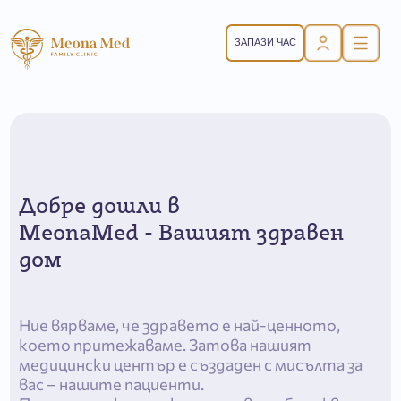
ЗАПАЗИ ЧАС
Добре дошли в
MeonaMed - Вашият здравен
дом
Ние вярваме, че здравето е най-ценното,
което притежаваме. Затова нашият
медицински център е създаден с мисълта за
вас – нашите пациенти.