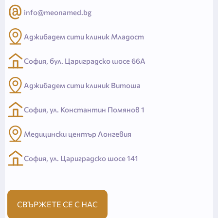
info@meonamed.bg
Аджибадем сити клиник Младост
София, бул. Цариградско шосе 66А
Аджибадем сити клиник Витоша
София, ул. Константин Помянов 1
Медицински център Лонгевия
София, ул. Цариградско шосе 141
СВЪРЖЕТЕ СЕ С НАС